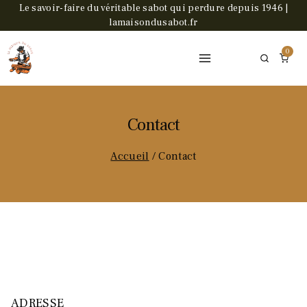
Le savoir-faire du véritable sabot qui perdure depuis 1946 |
lamaisondusabot.fr
0
Contact
Accueil
/
Contact
ADRESSE