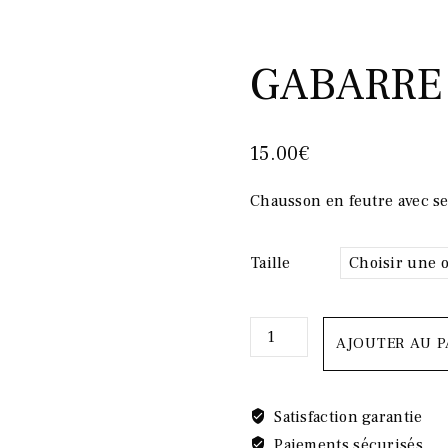
GABARRE 
15.00
€
Chausson en feutre avec se
Taille
quantité
AJOUTER AU P
de
GABARRE
GRIS
Satisfaction garantie
Paiements sécurisés