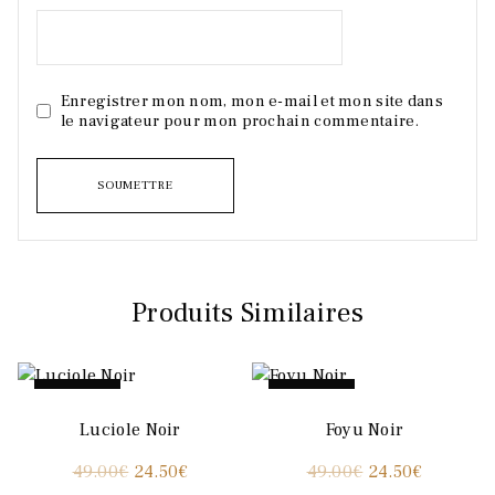
Enregistrer mon nom, mon e-mail et mon site dans
le navigateur pour mon prochain commentaire.
Produits Similaires
Promo !
Promo !
Luciole Noir
Foyu Noir
Le
Le
Le
Le
49.00
€
24.50
€
49.00
€
24.50
€