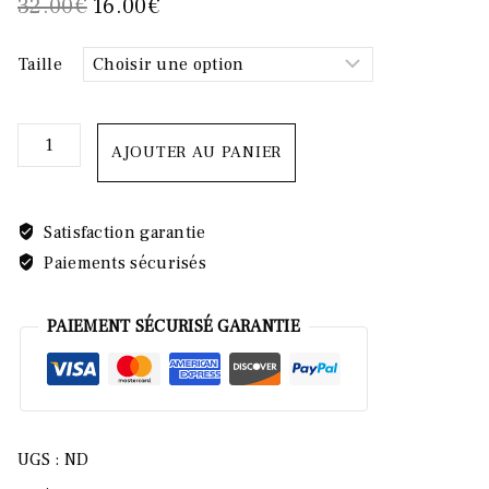
Le
Le
32.00
€
16.00
€
prix
prix
Taille
initial
actuel
était :
est :
32.00€.
16.00€.
quantité
AJOUTER AU PANIER
de
VERO
BORDEAUX
Satisfaction garantie
Paiements sécurisés
PAIEMENT SÉCURISÉ GARANTIE
UGS :
ND