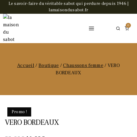
Skip
Le savoir-faire du véritable sabot qui perdure depuis 1946 |
lamaisondusabot.fr
to
content
0
Accueil
/
Boutique
/
Chaussons femme
/
VERO
BORDEAUX
Promo !
VERO BORDEAUX