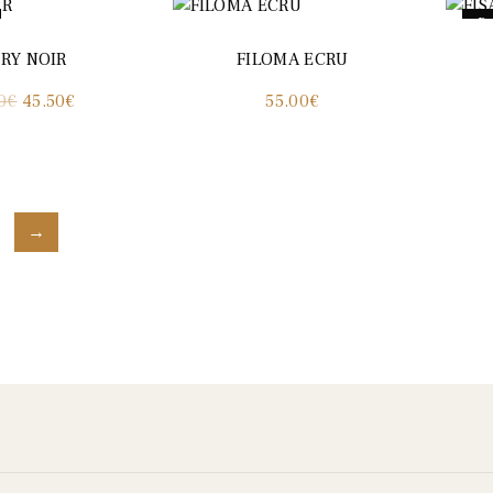
P
RY NOIR
FILOMA ECRU
Le
Le
0
€
45.50
€
55.00
€
prix
prix
initial
actuel
était :
est :
→
65.00€.
45.50€.