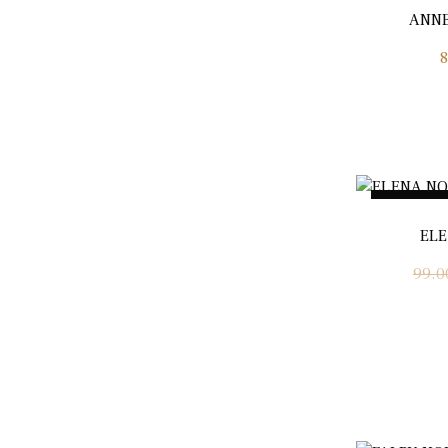
ANNE
Promo !
ELE
99.0