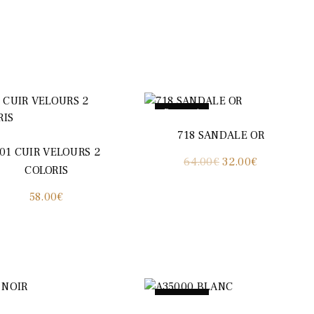
Promo !
718 SANDALE OR
01 CUIR VELOURS 2
Le
Le
64.00
€
32.00
€
COLORIS
prix
prix
58.00
€
initial
actuel
était :
est :
64.00€.
32.00€.
Promo !