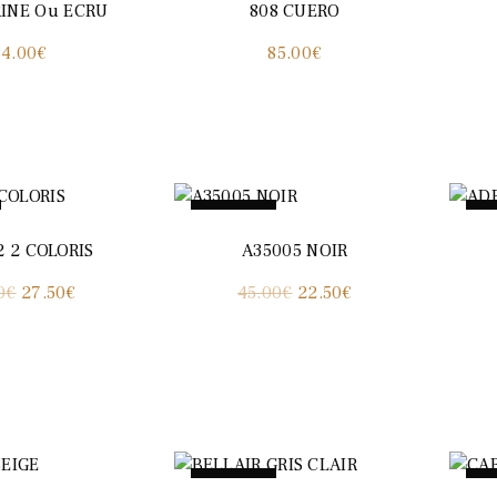
INE Ou ECRU
808 CUERO
64.00
€
85.00
€
Promo !
P
2 2 COLORIS
A35005 NOIR
Le
Le
Le
Le
0
€
27.50
€
45.00
€
22.50
€
prix
prix
prix
prix
initial
actuel
initial
actuel
était :
est :
était :
est :
55.00€.
27.50€.
45.00€.
22.50€.
Promo !
P