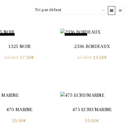
romo !
Promo !
1325 NOIR
2336 BORDEAUX
Le
Le
Le
Le
35.00
€
17.50
€
27.00
€
13.50
€
prix
prix
prix
prix
initial
actuel
initial
actuel
était :
est :
était :
est :
35.00€.
17.50€.
27.00€.
13.50€.
470 MARINE
475 ECRU/MARINE
55.00
€
55.00
€