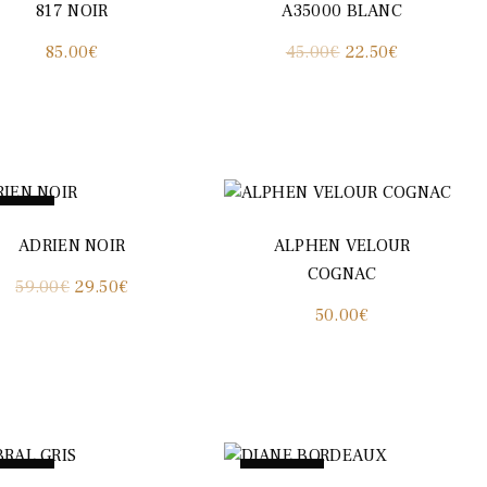
817 NOIR
A35000 BLANC
Le
Le
85.00
€
45.00
€
22.50
€
prix
prix
initial
actuel
était :
est :
45.00€.
22.50€.
romo !
ADRIEN NOIR
ALPHEN VELOUR
COGNAC
Le
Le
59.00
€
29.50
€
50.00
€
prix
prix
initial
actuel
était :
est :
59.00€.
29.50€.
romo !
Promo !