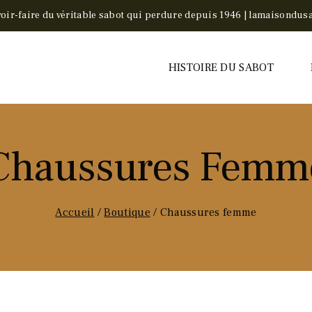
voir-faire du véritable sabot qui perdure depuis 1946 | lamaisondusa
HISTOIRE DU SABOT
Chaussures Femm
Accueil
/
Boutique
/
Chaussures femme