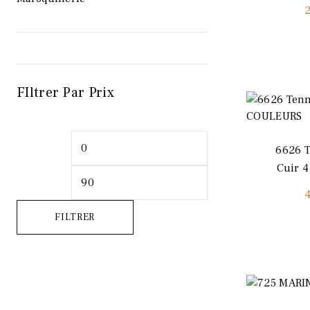
FIltrer Par Prix
Prix
Prix
6626 T
min
max
Cuir 
FILTRER