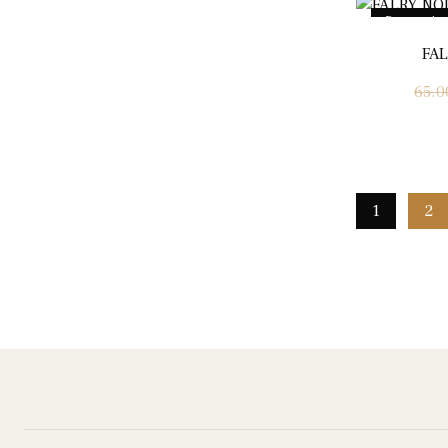
Promo !
FAL
65.0
1
2