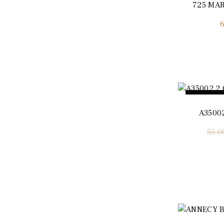
725 MAR
Promo !
A3500
55.0