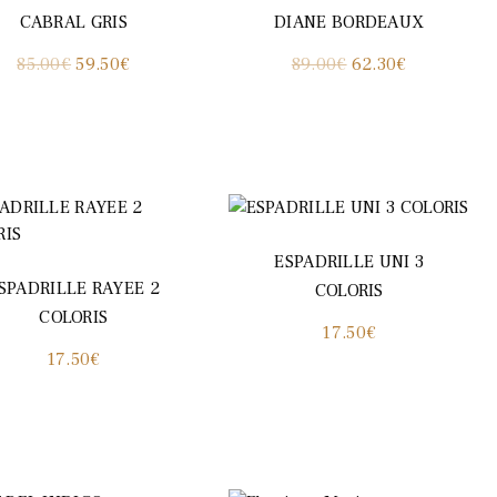
CABRAL GRIS
DIANE BORDEAUX
Le
Le
Le
Le
85.00
€
59.50
€
89.00
€
62.30
€
prix
prix
prix
prix
initial
actuel
initial
actuel
était :
est :
était :
est :
85.00€.
59.50€.
89.00€.
62.30€.
ESPADRILLE UNI 3
SPADRILLE RAYEE 2
COLORIS
COLORIS
17.50
€
17.50
€