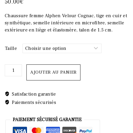
50.00
€
Chaussure femme Alphen Velour Cognac, tige en cuir et
synthétique, semelle intérieure en microfibre, semelle
extérieure en liège et élastomère, talon de 1.5 cm.
Taille
quantité
AJOUTER AU PANIER
de
ALPHEN
VELOUR
Satisfaction garantie
COGNAC
Paiements sécurisés
PAIEMENT SÉCURISÉ GARANTIE