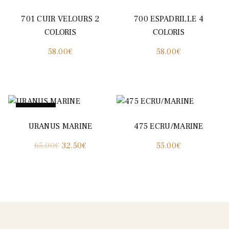
701 CUIR VELOURS 2
700 ESPADRILLE 4
COLORIS
COLORIS
58.00
€
58.00
€
Promo !
URANUS MARINE
475 ECRU/MARINE
Le
Le
65.00
€
32.50
€
55.00
€
prix
prix
initial
actuel
était :
est :
65.00€.
32.50€.