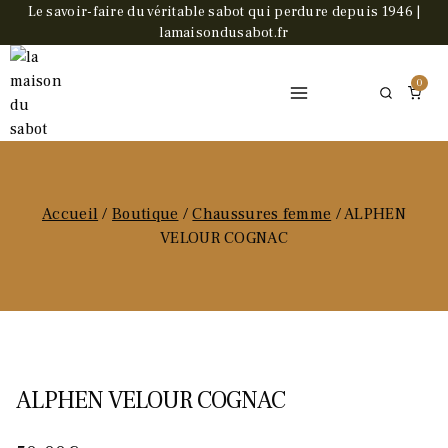
Skip
Le savoir-faire du véritable sabot qui perdure depuis 1946 |
lamaisondusabot.fr
to
content
0
Accueil
/
Boutique
/
Chaussures femme
/
ALPHEN
VELOUR COGNAC
ALPHEN VELOUR COGNAC