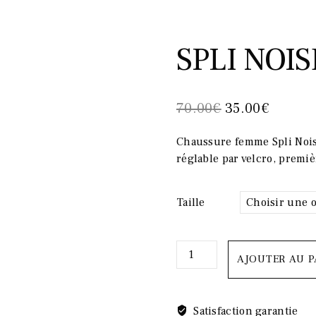
SPLI NOI
Le
Le
70.00
€
35.00
€
prix
prix
Chaussure femme Spli Nois
initial
actuel
réglable par velcro, premiè
était :
est :
70.00€.
35.00€
Taille
quantité
AJOUTER AU P
de
SPLI
NOISETTE
Satisfaction garantie