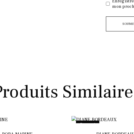
Enregistre
mon proch
Produits Similaire
Promo !