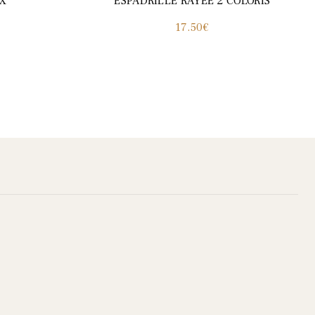
X
ESPADRILLE RAYEE 2 COLORIS
Le
17.50
€
prix
actuel
st :
62.30€.