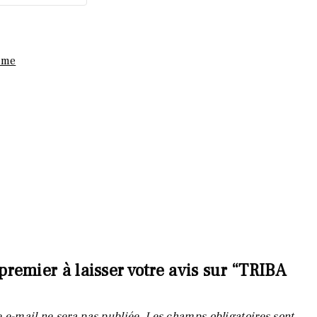
mme
premier à laisser votre avis sur “TRIBA
 e-mail ne sera pas publiée.
Les champs obligatoires sont